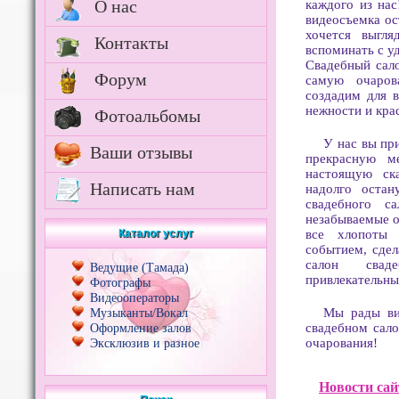
О нас
каждого из на
видеосъемка ос
хочется выгля
Контакты
вспоминать с у
Свадебный сал
Форум
самую очаров
создадим для 
нежности и кра
Фотоальбомы
У нас вы пр
Ваши отзывы
прекрасную м
настоящую ска
Написать нам
надолго остан
свадебного с
незабываемые о
все хлопоты 
Каталог услуг
событием, сде
салон свад
Ведущие (Тамада)
привлекательны
Фотографы
Видеооператоры
Мы рады ви
Музыканты/Вокал
свадебном сал
Оформление залов
очарования!
Эксклюзив и разное
Новости сай