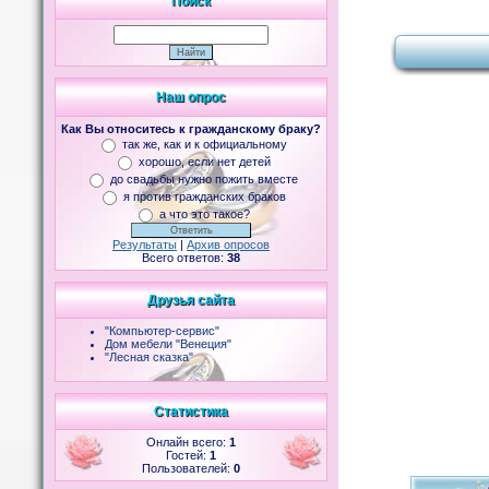
Поиск
Наш опрос
Как Вы относитесь к гражданскому браку?
так же, как и к официальному
хорошо, если нет детей
до свадьбы нужно пожить вместе
я против гражданских браков
а что это такое?
Результаты
|
Архив опросов
Всего ответов:
38
Друзья сайта
"Компьютер-сервис"
Дом мебели "Венеция"
"Лесная сказка"
Статистика
Онлайн всего:
1
Гостей:
1
Пользователей:
0